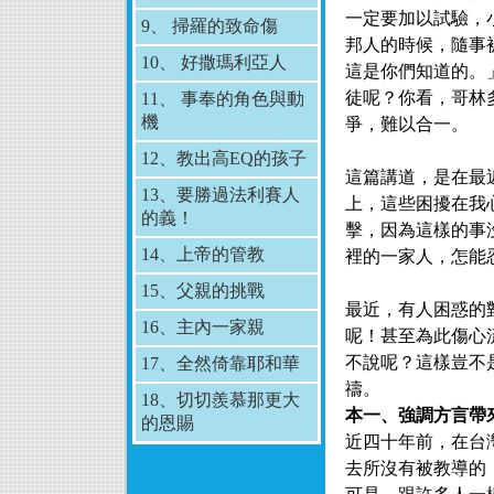
一定要加以試驗，
9、 掃羅的致命傷
邦人的時候，隨事
10、 好撒瑪利亞人
這是你們知道的。
徒呢？你看，哥林
11、 事奉的角色與動
機
爭，難以合一。
12、教出高EQ的孩子
這篇講道，是在最
13、要勝過法利賽人
上，這些困擾在我
的義！
擊，因為這樣的事
14、上帝的管教
裡的一家人，怎能
15、父親的挑戰
最近，有人困惑的
16、主內一家親
呢！甚至為此傷心
不說呢？這樣豈不
17、全然倚靠耶和華
禱。
18、切切羨慕那更大
本一、強調方言帶
的恩賜
近四十年前，在台
去所沒有被教導的