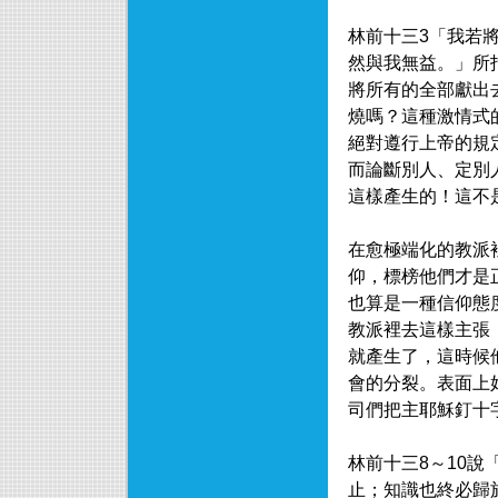
林前十三3「我若
然與我無益。」所
將所有的全部獻出
燒嗎？這種激情式
絕對遵行上帝的規
而論斷別人、定別
這樣產生的！這不
在愈極端化的教派
仰，標榜他們才是
也算是一種信仰態
教派裡去這樣主張
就產生了，這時候
會的分裂。表面上
司們把主耶穌釘十
林前十三8～10
止；知識也終必歸