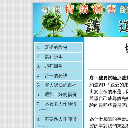
1、 喜樂的教會
2、 柔和謙卑
3、 起死回生
4、 合一的秘訣
序﹕
總要試驗那些
約壹四1「親愛的
5、 罪人認知的祝福
出於上帝的不是，
6、 選那上好的福份
希望自己成為假先
7、 不要多人作師傅
驗的是那些靈是否
（一）
為什麼屬靈的事會
8、 不要多人作師傅
（二）
靈的事對我們來說