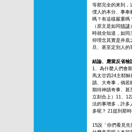
等那完全的來到，
僕人的本分、事奉
嗎？有這樣嚴重嗎
（原文是如同
猜謎
時就全知道，如同
仰理念其實是井底
旦、甚至定別人的
結論、應當反省檢
1、為什麼人們會
馬太廿四24主耶
蹟、大奇事，倘若
期待神蹟奇事、甚
立刻合上）11、
法的事增多，許多
多呢？ 21提到
15說「你們看見