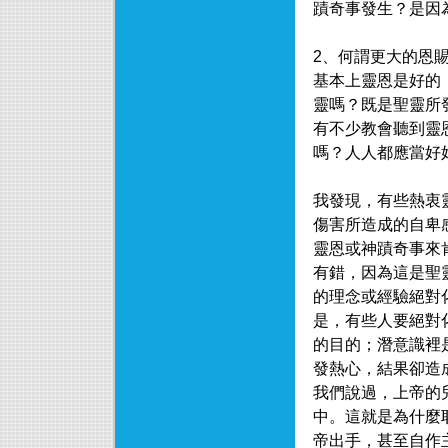
蹟奇事發生？是因
2、何謂更大的恩
基本上靈恩是好的
靈嗎？既是聖靈所
有不少教會聽到靈
嗎？人人都應當好
我發現，有些熱衷
傷害所造成的自卑
靈恩或神蹟奇事來
有錯，因為這是聖
的理念或經驗絕對
是，有些人要絕對
的目的；潛意識裡
發熱心，結果卻造
我們說過，上帝的
中。這就是為什麼
帝出手，甚至自作