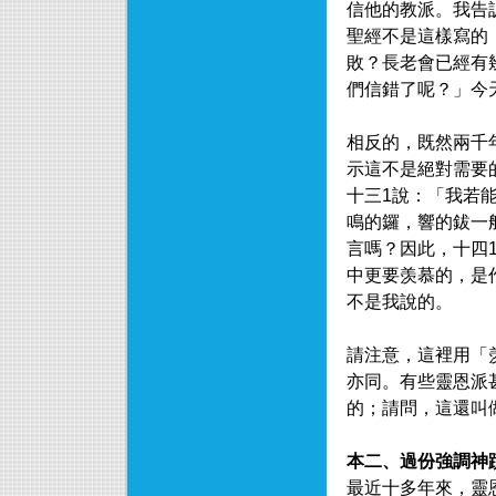
信他的教派。我告
聖經不是這樣寫的
敗？長老會已經有
們信錯了呢？」今
相反的，既然兩千
示這不是絕對需要
十三1說：「我若
鳴的鑼，響的鈸一
言嗎？因此，十四
中更要羡慕的，是
不是我說的。
請注意，這裡用「
亦同。有些靈恩派
的；請問，這還叫
本二、過份強調神
最近十多年來，靈