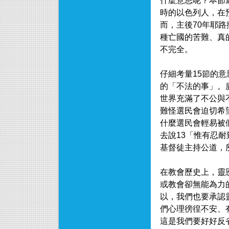
什麼意思呢？本節
時的以色列人，在
而，主後70年耶
種亡國的苦難、真
不完全。
仔細考量15節的
的「不法的事」。
世界充滿了不公與
難怪選民會迫切希
什麼選民會輕易被
去說13「惟有忍
基督徒主持公道，
在教會歷史上，靈
或教會卻無能為力
以，我們也要承認
們心理徬徨不安、
這是我們要好好反