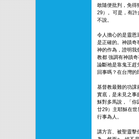
敢隨便批判，免得
29）。可是，有
不說。
令人擔心的是靈恩
是正確的。神蹟奇
神的作為，證明我
教都 強調有神蹟
論斷祂是靠鬼王趕
回事嗎？在台灣的
基督教最難的功課
實底，是未見之事
穌對多馬說，「你
廿29）主耶穌在
行事為人。
講方言、被聖靈擊