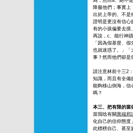
為，然而a、絕不
降服他們；事實上
出於上帝的、不是
證明是更沒有信心
有的小孩偏要去摸
再說，c、能行神
「因為假基督、假
也就迷惑了。」「
事？然而他們卻是
請注意林前十三2
知識，而且有全備
能夠移山倒海，信
嗎？
本三、把有限的當
當我唸有關
異端邪
化自己的信仰態度
此標榜自己、甚至