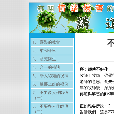
不
1、 喜樂的教會
2、 柔和謙卑
3、 起死回生
4、 合一的秘訣
序﹕師傅不好作
牧師！牧師！你覺
5、 罪人認知的祝福
老師的意思。孔夫
6、 選那上好的福份
年的牧師後，深深
7、 不要多人作師傅
傳道與解惑的師傅
（一）
正如雅各所說﹕2
8、 不要多人作師傅
（二）
告訴我們，這是不