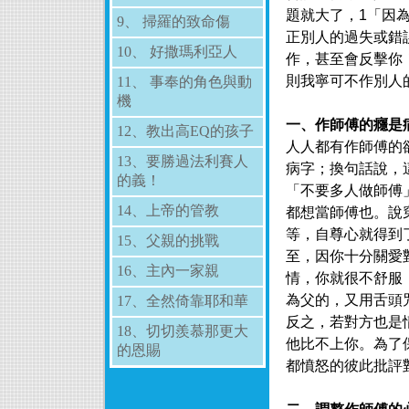
題就大了，1「因
9、 掃羅的致命傷
正別人的過失或錯
10、 好撒瑪利亞人
作，甚至會反擊你
則我寧可不作別人
11、 事奉的角色與動
機
一、作師傅的癮是
12、教出高EQ的孩子
人人都有作師傅的
13、要勝過法利賽人
病字；換句話說，
的義！
「不要多人做師傅
14、上帝的管教
都想當師傅也。說
等，自尊心就得到
15、父親的挑戰
至，因你十分關愛
16、主內一家親
情，你就很不舒服
為父的，又用舌頭
17、全然倚靠耶和華
反之，若對方也是
18、切切羨慕那更大
他比不上你。為了
的恩賜
都憤怒的彼此批評