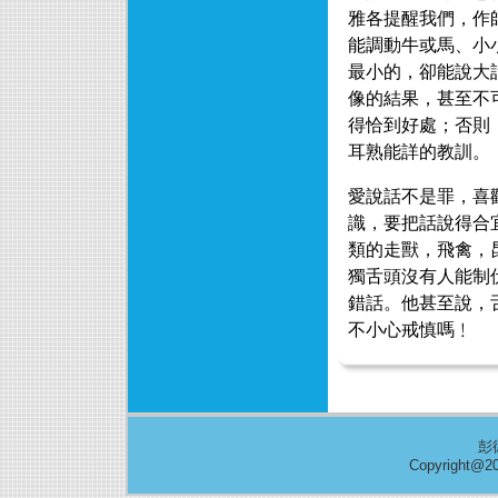
雅各提醒我們，作
能調動牛或馬、小
最小的，卻能說大
像的結果，甚至不
得恰到好處；否則
耳熟能詳的教訓。
愛說話不是罪，喜
識，要把話說得合
類的走獸，飛禽，
獨舌頭沒有人能制
錯話。他甚至說，
不小心戒慎嗎﹗
彭
Copyright@20