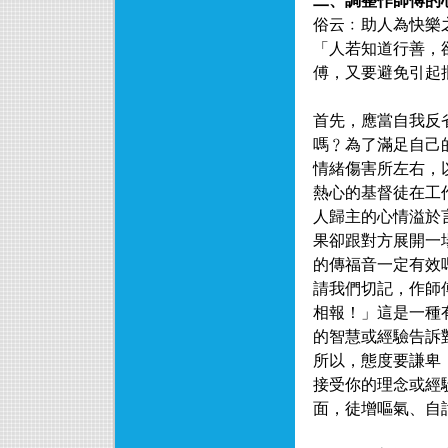
二、調整作師傅的
俗云﹕助人為快樂
「人若知道行善，
傅，又要避免引起
首先，應當自我反
嗎﹖為了滿足自己
情緒傷害所左右，
熱心的基督徒在工
人歸主的心情溢於
果卻跟對方展開一
的傳福音一定有效
請我們切記，作師
相報！」這是一種
的智慧或經驗告訴
所以，態度要謙卑
接受你的理念或經
面，徒增嘔氣、自