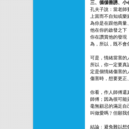
三、循循善誘、小
孔夫子說：當老師
上當而不自知或樂
為你是在跟他商量
他在你的啟發之下
你在讚賞他的發現
為，所以，既不會
可是，情緒當害的
所以，你一定要真
定是個情緒傷害的
傷害時，想要更正
你看，作人師傅還
師傅；因為很可能
毫無顧忌的滿足自
叫做愛嗎﹖但願我
結論﹕避免難以想