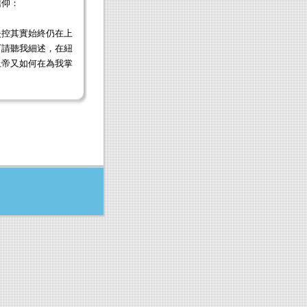
信仰：
失控其實始終仍在上
下請聽我細述，在紐
上帝又如何在為我掌