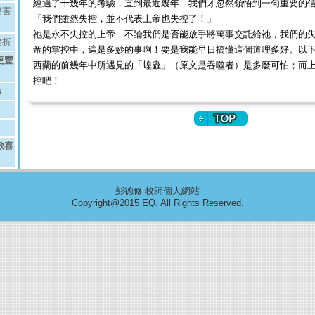
經過了十幾年的考驗，直到最近幾年，我們才忽然領悟到一句重要的
傷害
「我們雖然失控，並不代表上帝也失控了！」
祂是永不失控的上帝，不論我們是否能放手將萬事交託給祂，我們的
挫折
帝的掌控中，這是多妙的事啊！要是我能早日搞懂這個道理多好。以
更豐
西蘭的前幾年中所遇見的「蝗蟲」（原文是吞噬者）是多麼可怕；而
控吧！
命
歡喜
彭德修 牧師個人網站
Copyright@2015 EQ. All Rights Reserved.