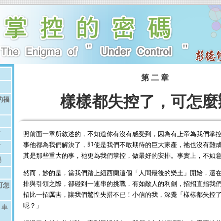
第 二 章
樣樣都失控了，可怎麼
的福
了
照前面一章所敘述的，不知道你有沒有感受到，因為有上帝為我們掌
事他都為我們解決了，即使是我們不敢期待的巨大家產，祂也沒有難
了
其是那些重大的事，祂更為我們掌控，做最好的安排。事實上，不如
賜
然而，妙的是，當我們踏上紐西蘭這個「人間最後的樂土」開始，還
排與引領之際，卻碰到一連串的挑戰，有如敵人的利劍，招招直指我
可怎
招比一招厲害，讓我們驚惶失措不已！小信的我，深覺「樣樣都失控
呢？」
、車