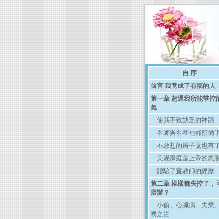
自 序
前言 我竟成了有福的人
第一章 超過我所能掌控
氣
使我不致缺乏的神蹟
名師與名琴祂都預備
不敢想的房子竟也有
美滿家庭是上帝的恩
體驗了宣教師的經歷
第二章 樣樣都失控了，
麼辦？
小偷、心臟病、失業
禍之災