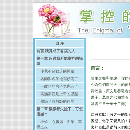
自 序
前言 我竟成了有福的人
第一章 超過我所能掌控的福
氣
前言：
使我不致缺乏的神蹟
萬軍之耶和華說：你們
名師與名琴祂都預備了
否為你們敞開天上的窗
不敢想的房子竟也有了
責蝗蟲（原文是吞噬者
美滿家庭是上帝的恩賜
果子。萬軍之耶和華說
體驗了宣教師的經歷
基書三章十至十二節）
第二章 樣樣都失控了，可怎
麼辦？
這段奉獻十分之一的聖
困惑。似乎又愛又怕！
小偷、心臟病、失業、車
禍之災
去的奉獻是從前人們所