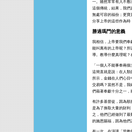
一。雖然常常有入不敷
這個傳統，結果，我們
無處可容的福份；更寶
分享上帝的這些作為時
勝過瑪門的意義
我相信，上帝要我們奉
能叫萬有的上帝呢？所
導。教導什麼真理呢？
「一個人不能事奉兩個
這簡直就是說：在人類
所示，金錢在人們心目
交易嗎？當然不是，我
們藉著奉獻十分之一，
有許多基督徒，因為順
是為了換取大量的財利
之，他們已經做到了最
的施恩賜福，因為他們
有一次，在演講「管教