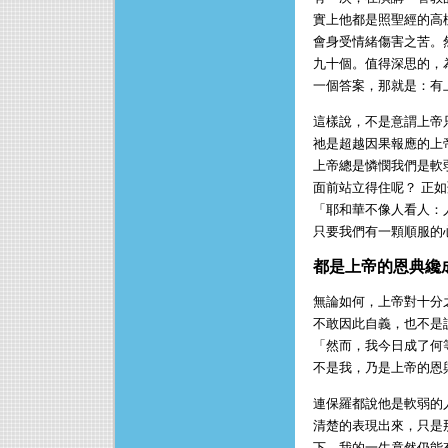
實上他都是照聖經的高
會身受情緒傷害之苦。
九十個。值得深思的，
一個答案，那就是：有
這樣說，不是意謂上帝
祂是超越因果報應的上
上帝總是憐憫我們是軟
面前站立得住呢？ 正
「耶和華不像人看人：
只要我們有一顆順服的
都是上帝的恩典纔
無論如何，上帝對十分
不敢因此自義，也不是
「然而，我今日成了何
不是我，乃是上帝的恩
連保羅都說他是軟弱的
清楚的表現出來，只是
下，我的一生竟然仍能