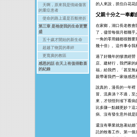
的人來說，抓住白花花
天啊，原來我是情緒傷害
的重症患者
父親十分之一奉獻
使命的路上還是百般挫折
在家鄉，湖口長老教會
第三章 是祂使我的生命更豐
盛
了，儘管每個月都幾乎
一角的零用錢都很難要
五十歲才開始的新生命
幾十倍）。這件事令我
超越了物質的牽絆
更寬廣的教區
過了好幾年的慘澹經營
店、建材行，我們家的
感恩的話 在天上有值得歡喜
的紀錄
福」給我們，「甚至無
親帶著我們一家做感恩
說真的，漫長的一年裡
冒、流鼻涕？不過，至
來，才領悟到省下看病
比多賺一點錢更妙？這
病、沒有發生意外就是
還沒有畢業就急著結婚
託的牧養工作。第一個