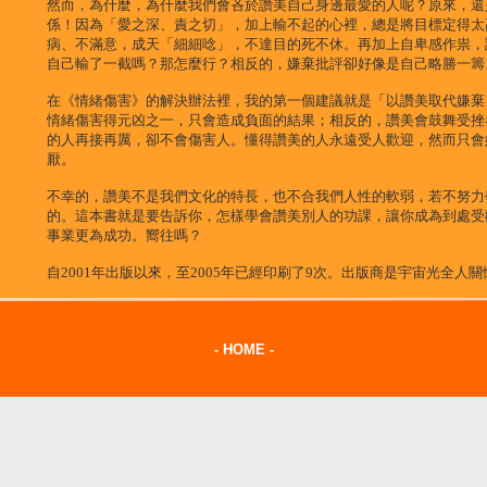
然而，為什麼，為什麼我們會吝於讚美自己身邊最愛的人呢？原來，還
係！因為「愛之深、責之切」，加上輸不起的心裡，總是將目標定得太
病、不滿意，成天「細細唸」，不達目的死不休。再加上自卑感作祟，
自己輸了一截嗎？那怎麼行？相反的，嫌棄批評卻好像是自己略勝一籌
在《情緒傷害》的解決辦法裡，我的第一個建議就是「以讚美取代嫌棄
情緒傷害得元凶之一，只會造成負面的結果；相反的，讚美會鼓舞受挫
的人再接再厲，卻不會傷害人。懂得讚美的人永遠受人歡迎，然而只會
厭。
不幸的，讚美不是我們文化的特長，也不合我們人性的軟弱，若不努力
的。這本書就是要告訴你，怎樣學會讚美別人的功課，讓你成為到處受
事業更為成功。嚮往嗎？
自2001年出版以來，至2005年已經印刷了9次。出版商是宇宙光全人關
- HOME -