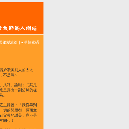
樂銀髮族篇
｜
掌控密碼
■
習於讚美別人的太太、
，不是嗎？
、批評、論斷；尤其是
總是露出一副茫然的樣
為。
庭主婦說：「我從早到
一切的勞累都一掃而空
到父母的讚美，豈不是
常開心？