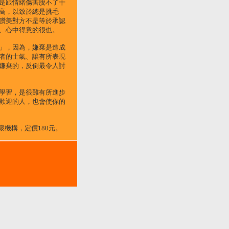
是跟情緒傷害脫不了干
高，以致於總是挑毛
讚美對方不是等於承認
、心中得意的很也。
」，因為，嫌棄是造成
者的士氣、讓有所表現
嫌棄的，反倒最令人討
學習，是很難有所進步
歡迎的人，也會使你的
懷機構，定價180元。