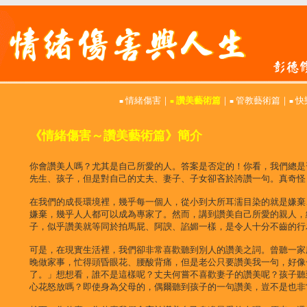
情緒傷害
｜
讚美藝術篇
｜
管教藝術篇
｜
快
■
■
■
■
《情緒傷害～讚美藝術篇》簡介
你會讚美人嗎？尤其是自己所愛的人。答案是否定的！你看，我們總是
先生、孩子，但是對自己的丈夫、妻子、子女卻吝於誇讚一句。真奇怪
在我們的成長環境裡，幾乎每一個人，從小到大所耳濡目染的就是嫌棄
嫌棄，幾乎人人都可以成為專家了。然而，講到讚美自己所愛的親人，
子，似乎讚美就等同於拍馬屁、阿諛、諂媚一樣，是令人十分不齒的行
可是，在現實生活裡，我們卻非常喜歡聽到別人的讚美之詞。曾聽一家
晚做家事，忙得頭昏眼花、腰酸背痛，但是老公只要讚美我一句，好像
了。」想想看，誰不是這樣呢？丈夫何嘗不喜歡妻子的讚美呢？孩子聽
心花怒放嗎？即使身為父母的，偶爾聽到孩子的一句讚美，豈不是也非