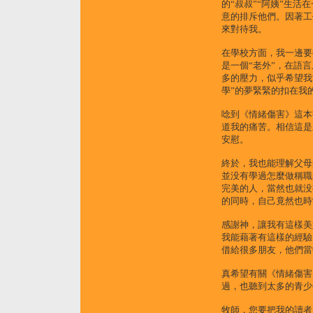
的“叔叔”“阿姨”生活
意的排斥他們。因著工
來對待我。
在學校方面，我一邊要
是一個“老外”，在語
多的壓力，似乎希望我
學”的夢緊緊的扣在我
唸到《情緒傷害》這本
道我的痛苦。相信這是
安慰。
終於，我也能理解父母
並没有學過怎麼做稱職
完美的人，當然也就没
的同時，自己竟然也時
感謝神，讓我有這樣美
我能藉著有這樣的經驗
借給很多朋友，他們當
真希望有關《情緒傷害
過，也聽到太多的青少
牧師，您要把我的讀者